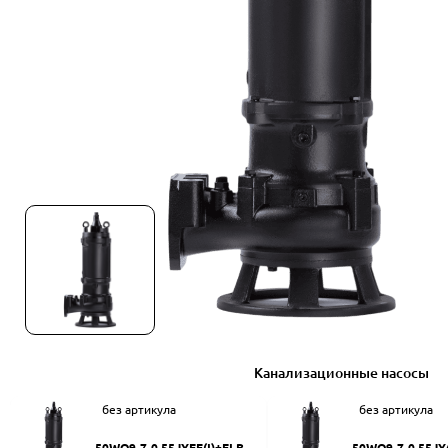
Канализационные насосы
без артикула
без артикула
50WQ9-7-0.55JYEF(I)+ELB50
50WQ9-7-0.55JY