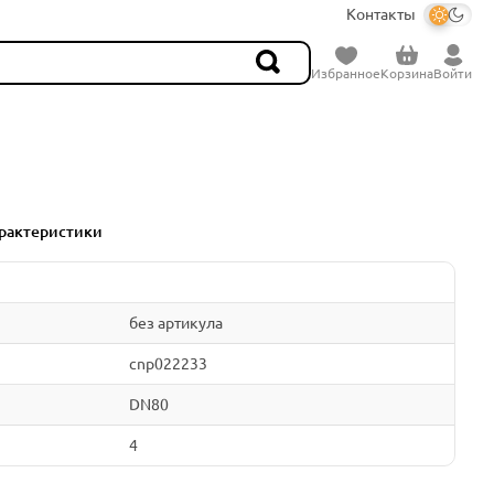
Контакты
Избранное
Корзина
Войти
рактеристики
без артикула
cnp022233
DN80
4