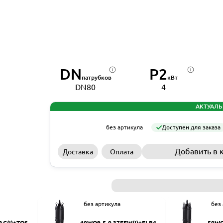
DN
P2
патрубков
кВт
DN80
4
АКТУАЛЬ
без артикула
Доступен для заказа
Добавить в 
Доставка
Оплата
без артикула
без
AC(I)+TOS-5
40WQ9-5-0.37EFW(I)+ELB40
50WQ