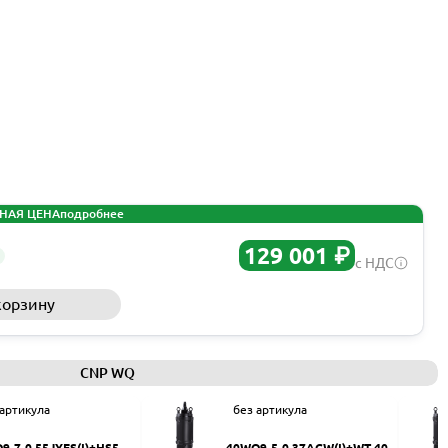
НАЯ ЦЕНА
подробнее
129 001 ₽
с НДС
корзину
Запросить КП
CNP WQ
 артикула
без артикула
9-7-0.55JYES(I)+HS50
40WQ9-5-0.37ACW(I)+WT-40