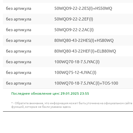
без артикула
50WQD9-22-2.2ES(I)+HS50WQ
без артикула
50WQD9-22-2.2EF(I)
без артикула
50WQD9-22-2.2AC(I)
без артикула
80WQ80-43-22HES(I)+HS80WQ
без артикула
80WQ80-43-22HEF(I)+ELB80WQ
без артикула
100WQ70-18-7.5JYAC(I)
без артикула
100WQ75-12-4JYAC(I)
без артикула
100WQ70-18-7.5JYAC(I)+TOS-100
Последнее обновление цен:
29.01.2025 23:55
* - Обратите внимание, что информация может быть уточнена на официальном сайт
функций, которые не были указаны здесь