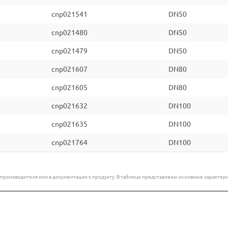
cnp021541
DN50
cnp021480
DN50
cnp021479
DN50
cnp021607
DN80
cnp021605
DN80
cnp021632
DN100
cnp021635
DN100
cnp021764
DN100
е производителя или в документации к продукту. В таблице представлены основные характ