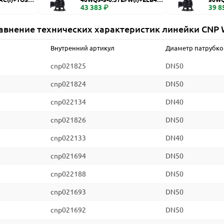
WQ
43 383 ₽
WQ
39 8
авнение технических характеристик линейки CNP
Внутренний артикул
Диаметр патрубко
cnp021825
DN50
cnp021824
DN50
cnp022134
DN40
cnp021826
DN50
cnp022133
DN40
cnp021694
DN50
cnp022188
DN50
cnp021693
DN50
cnp021692
DN50