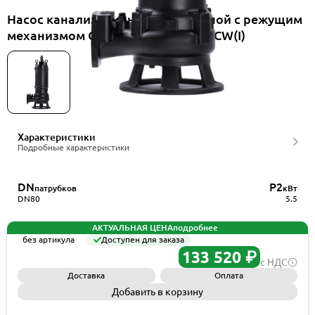
Насос канализационный погружной с режущим
механизмом CNP 80WQ40-22-5.5ACW(I)
Характеристики
Подробные характеристики
DN
P2
патрубков
кВт
DN80
5.5
АКТУАЛЬНАЯ ЦЕНА
подробнее
без артикула
Доступен для заказа
133 520 ₽
с НДС
Доставка
Оплата
Добавить в корзину
Запросить КП