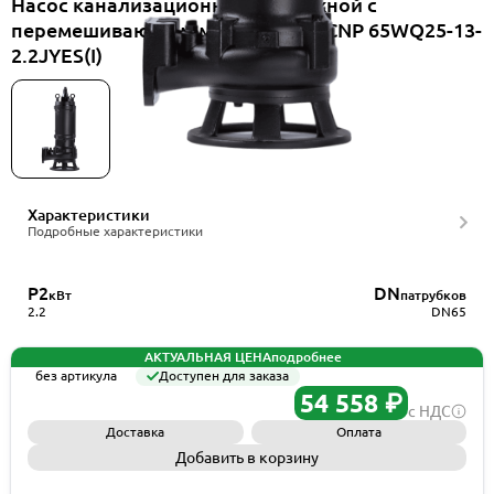
Насос канализационный погружной с
перемешивающим механизмом CNP 65WQ25-13-
2.2JYES(I)
Характеристики
Подробные характеристики
P2
DN
кВт
патрубков
2.2
DN65
АКТУАЛЬНАЯ ЦЕНА
подробнее
без артикула
Доступен для заказа
54 558 ₽
с НДС
Доставка
Оплата
Добавить в корзину
Запросить КП