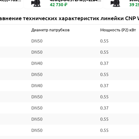
WQ
42 730 ₽
WQ
39 2
авнение технических характеристик линейки CNP
Диаметр патрубков
Мощность (P2) кВт
DN50
0.55
DN50
0.55
DN40
0.37
DN50
0.55
DN40
0.37
DN50
0.55
DN50
0.37
DN50
0.55
DN50
0.55