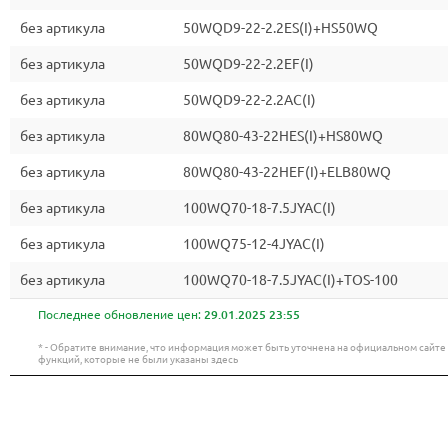
без артикула
50WQD9-22-2.2ES(I)+HS50WQ
без артикула
50WQD9-22-2.2EF(I)
без артикула
50WQD9-22-2.2AC(I)
без артикула
80WQ80-43-22HES(I)+HS80WQ
без артикула
80WQ80-43-22HEF(I)+ELB80WQ
без артикула
100WQ70-18-7.5JYAC(I)
без артикула
100WQ75-12-4JYAC(I)
без артикула
100WQ70-18-7.5JYAC(I)+TOS-100
Последнее обновление цен:
29.01.2025 23:55
* - Обратите внимание, что информация может быть уточнена на официальном сайт
функций, которые не были указаны здесь