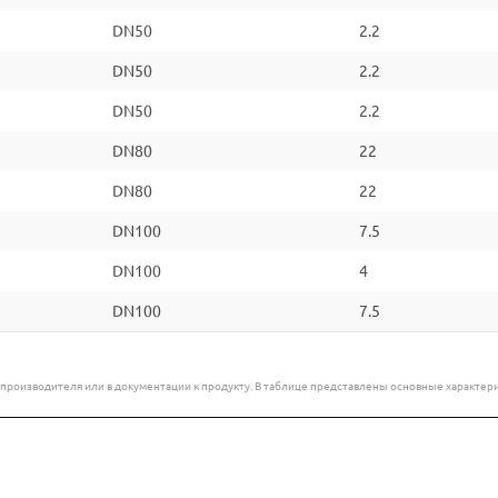
DN50
2.2
DN50
2.2
DN50
2.2
DN80
22
DN80
22
DN100
7.5
DN100
4
DN100
7.5
е производителя или в документации к продукту. В таблице представлены основные характ