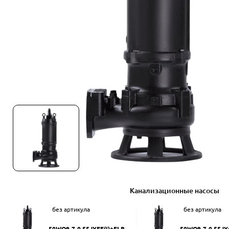
Канализационные насосы
без артикула
без артикула
50WQ9-7-0.55JYEF(I)+ELB50
50WQ9-7-0.55JY