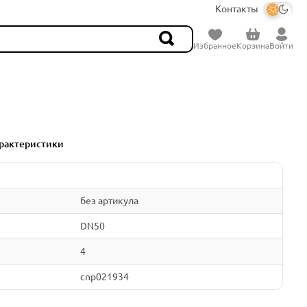
Контакты
Избранное
Корзина
Войти
рактеристики
без артикула
DN50
4
cnp021934