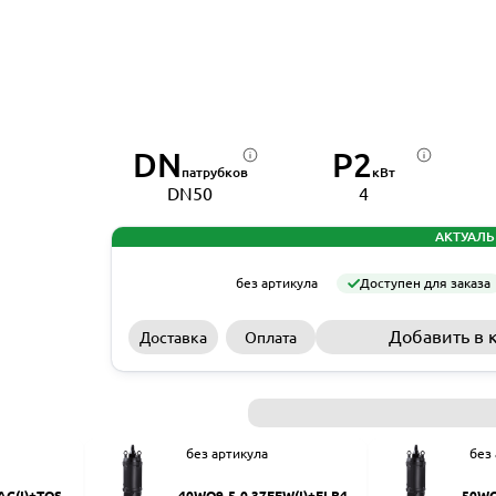
DN
P2
патрубков
кВт
DN50
4
АКТУАЛЬ
без артикула
Доступен для заказа
Добавить в 
Доставка
Оплата
без артикула
без
AC(I)+TOS-5
40WQ9-5-0.37EFW(I)+ELB40
50WQ