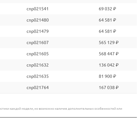
cnp021541
69 032 ₽
cnp021480
64 581 ₽
cnp021479
64 581 ₽
cnp021607
565 129 ₽
cnp021605
568 447 ₽
cnp021632
136 042 ₽
cnp021635
81 900 ₽
cnp021764
167 038 ₽
еристики каждой модели, но возможно наличие дополнительных особенностей или