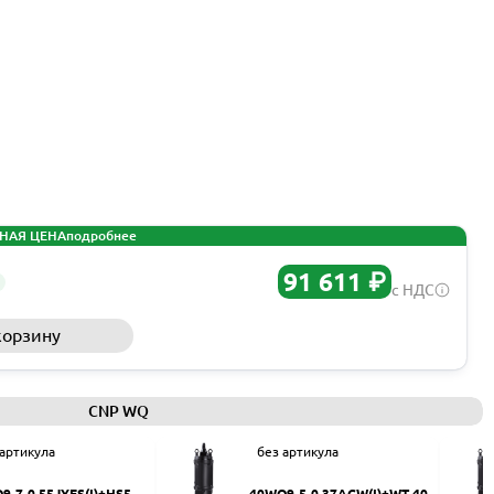
НАЯ ЦЕНА
подробнее
91 611 ₽
с НДС
корзину
Запросить КП
CNP WQ
 артикула
без артикула
9-7-0.55JYES(I)+HS50
40WQ9-5-0.37ACW(I)+WT-40