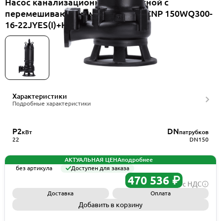
Насос канализационный погружной с
перемешивающим механизмом CNP 150WQ300-
16-22JYES(I)+HS150WQ
Характеристики
Подробные характеристики
P2
DN
кВт
патрубков
22
DN150
АКТУАЛЬНАЯ ЦЕНА
подробнее
без артикула
Доступен для заказа
470 536 ₽
с НДС
Доставка
Оплата
Добавить в корзину
Запросить КП