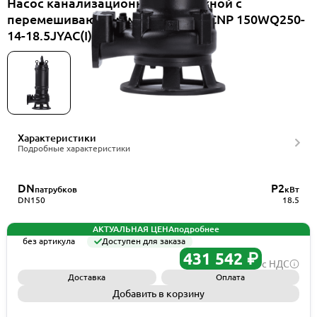
Насос канализационный погружной с
перемешивающим механизмом CNP 150WQ250-
14-18.5JYAC(I)
Характеристики
Подробные характеристики
DN
P2
патрубков
кВт
DN150
18.5
АКТУАЛЬНАЯ ЦЕНА
подробнее
без артикула
Доступен для заказа
431 542 ₽
с НДС
Доставка
Оплата
Добавить в корзину
Запросить КП