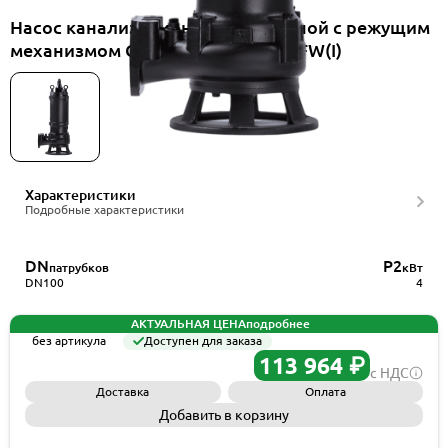
Насос канализационный погружной с режущим
механизмом CNP 100WQ60-11-4EFW(I)
Характеристики
Подробные характеристики
DN
P2
патрубков
кВт
DN100
4
АКТУАЛЬНАЯ ЦЕНА
подробнее
без артикула
Доступен для заказа
113 964 ₽
с НДС
Доставка
Оплата
Добавить в корзину
Запросить КП