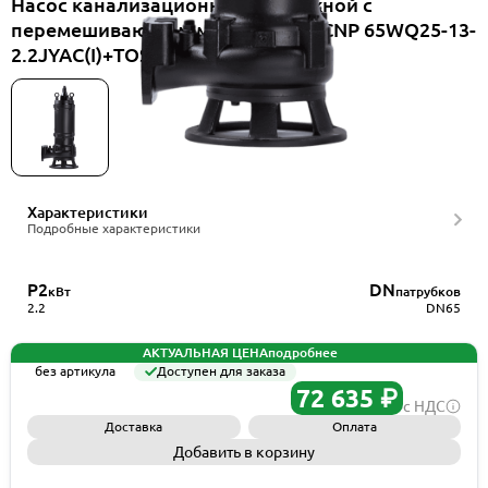
Насос канализационный погружной с
перемешивающим механизмом CNP 65WQ25-13-
2.2JYAC(I)+TOS-65
Характеристики
Подробные характеристики
P2
DN
кВт
патрубков
2.2
DN65
АКТУАЛЬНАЯ ЦЕНА
подробнее
без артикула
Доступен для заказа
72 635 ₽
с НДС
Доставка
Оплата
Добавить в корзину
Запросить КП