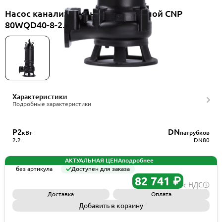
Насос канализационный погружной CNP
80WQD40-8-2.2ES(I)+HS80WQ
Характеристики
Подробные характеристики
P2
DN
кВт
патрубков
2.2
DN80
АКТУАЛЬНАЯ ЦЕНА
подробнее
без артикула
Доступен для заказа
82 741 ₽
с НДС
Доставка
Оплата
Добавить в корзину
Запросить КП