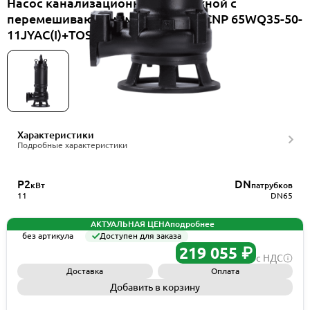
Насос канализационный погружной с
перемешивающим механизмом CNP 65WQ35-50-
11JYAC(I)+TOS-65
Характеристики
Подробные характеристики
P2
DN
кВт
патрубков
11
DN65
АКТУАЛЬНАЯ ЦЕНА
подробнее
без артикула
Доступен для заказа
219 055 ₽
с НДС
Доставка
Оплата
Добавить в корзину
Запросить КП