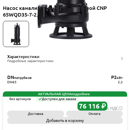
Насос канализационный погружной CNP
65WQD35-7-2.2ES(I)+HS65WQ
Характеристики
Подробные характеристики
DN
P2
патрубков
кВт
DN65
2.2
АКТУАЛЬНАЯ ЦЕНА
подробнее
без артикула
Доступен для заказа
76 116 ₽
с НДС
Доставка
Оплата
Добавить в корзину
Запросить КП