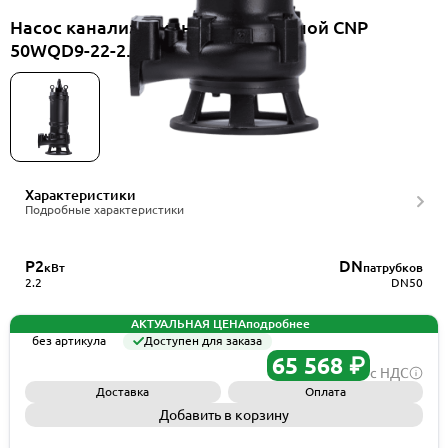
Насос канализационный погружной CNP
50WQD9-22-2.2ES(I)
Характеристики
Подробные характеристики
P2
DN
кВт
патрубков
2.2
DN50
АКТУАЛЬНАЯ ЦЕНА
подробнее
без артикула
Доступен для заказа
65 568 ₽
с НДС
Доставка
Оплата
Добавить в корзину
Запросить КП