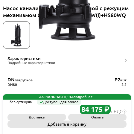
Насос канализационный погружной с режущим
механизмом CNP 80WQ40-8-2.2ESW(I)+HS80WQ
Характеристики
Подробные характеристики
DN
P2
патрубков
кВт
DN80
2.2
АКТУАЛЬНАЯ ЦЕНА
подробнее
без артикула
Доступен для заказа
84 175 ₽
с НДС
Доставка
Оплата
Добавить в корзину
Запросить КП