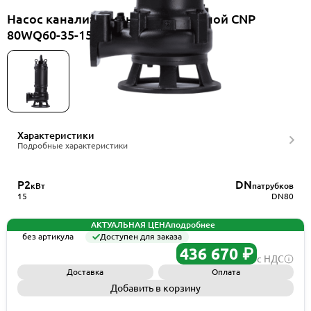
Насос канализационный погружной CNP
80WQ60-35-15HAC(I)+TOS-80F
Характеристики
Подробные характеристики
P2
DN
кВт
патрубков
15
DN80
АКТУАЛЬНАЯ ЦЕНА
подробнее
без артикула
Доступен для заказа
436 670 ₽
с НДС
Доставка
Оплата
Добавить в корзину
Запросить КП