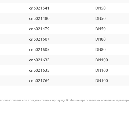
cnp021541
DN50
cnp021480
DN50
cnp021479
DN50
cnp021607
DN80
cnp021605
DN80
cnp021632
DN100
cnp021635
DN100
cnp021764
DN100
е производителя или в документации к продукту. В таблице представлены основные характ