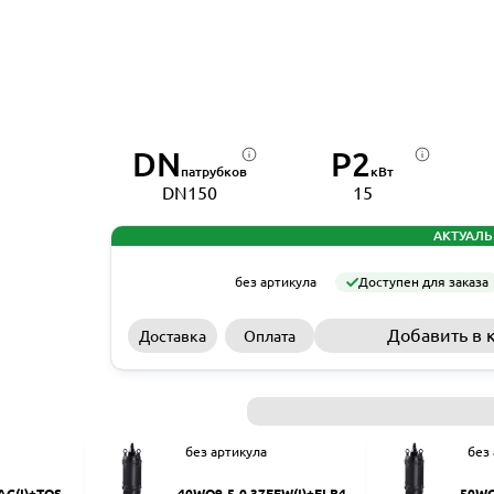
DN
P2
патрубков
кВт
DN150
15
АКТУАЛЬ
без артикула
Доступен для заказа
Добавить в 
Доставка
Оплата
без артикула
без
AC(I)+TOS-5
40WQ9-5-0.37EFW(I)+ELB40
50WQ