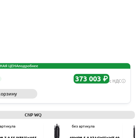
НАЯ ЦЕНА
подробнее
373 003 ₽
с НДС
корзину
Запросить КП
CNP WQ
 артикула
без артикула
9-7-0.55JYES(I)+HS50
40WQ9-5-0.37ACW(I)+WT-40