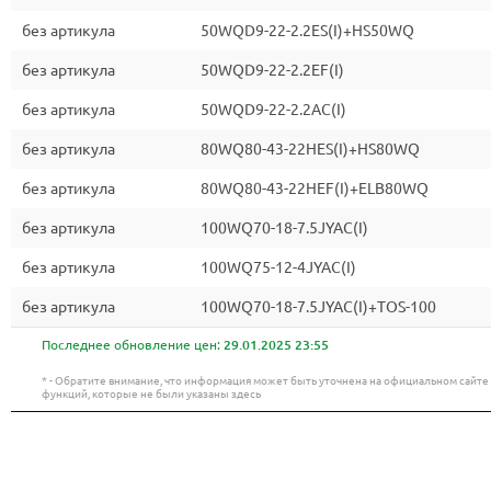
без артикула
50WQD9-22-2.2ES(I)+HS50WQ
без артикула
50WQD9-22-2.2EF(I)
без артикула
50WQD9-22-2.2AC(I)
без артикула
80WQ80-43-22HES(I)+HS80WQ
без артикула
80WQ80-43-22HEF(I)+ELB80WQ
без артикула
100WQ70-18-7.5JYAC(I)
без артикула
100WQ75-12-4JYAC(I)
без артикула
100WQ70-18-7.5JYAC(I)+TOS-100
Последнее обновление цен:
29.01.2025 23:55
* - Обратите внимание, что информация может быть уточнена на официальном сайт
функций, которые не были указаны здесь