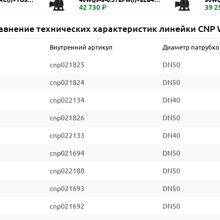
WQ
42 730 ₽
WQ
39 2
авнение технических характеристик линейки CNP
Внутренний артикул
Диаметр патрубко
cnp021825
DN50
cnp021824
DN50
cnp022134
DN40
cnp021826
DN50
cnp022133
DN40
cnp021694
DN50
cnp022188
DN50
cnp021693
DN50
cnp021692
DN50