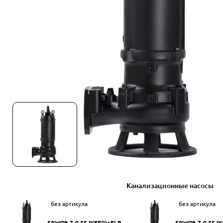
Канализационные насосы
без артикула
без артикула
50WQ9-7-0.55JYEF(I)+ELB50
50WQ9-7-0.55JY