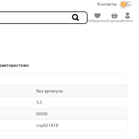
Контакты
Избранное
Корзина
Войти
рактеристики
без артикула
5.5
DN50
cnp021818