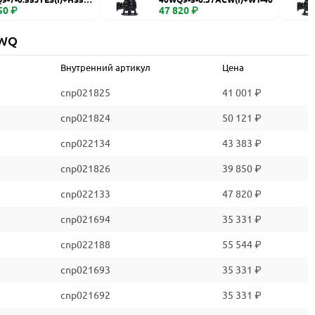
50 ₽
47 820 ₽
 WQ
Внутренний артикул
Цена
cnp021825
41 001 ₽
cnp021824
50 121 ₽
cnp022134
43 383 ₽
cnp021826
39 850 ₽
cnp022133
47 820 ₽
cnp021694
35 331 ₽
cnp022188
55 544 ₽
cnp021693
35 331 ₽
cnp021692
35 331 ₽