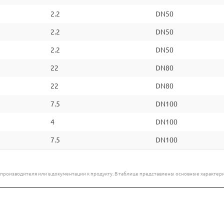
2.2
DN50
2.2
DN50
2.2
DN50
22
DN80
22
DN80
7.5
DN100
4
DN100
7.5
DN100
е производителя или в документации к продукту. В таблице представлены основные характ