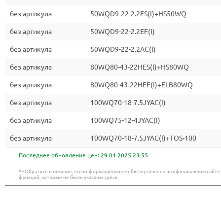
без артикула
50WQD9-22-2.2ES(I)+HS50WQ
без артикула
50WQD9-22-2.2EF(I)
без артикула
50WQD9-22-2.2AC(I)
без артикула
80WQ80-43-22HES(I)+HS80WQ
без артикула
80WQ80-43-22HEF(I)+ELB80WQ
без артикула
100WQ70-18-7.5JYAC(I)
без артикула
100WQ75-12-4JYAC(I)
без артикула
100WQ70-18-7.5JYAC(I)+TOS-100
Последнее обновление цен:
29.01.2025 23:55
* - Обратите внимание, что информация может быть уточнена на официальном сайт
функций, которые не были указаны здесь