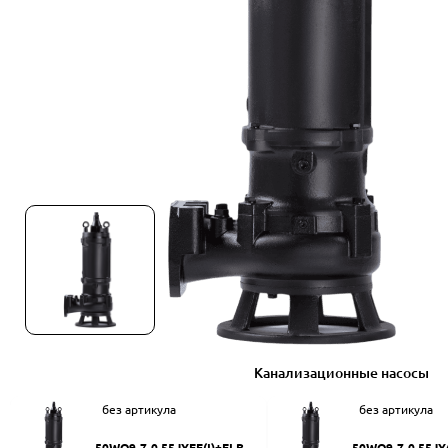
Канализационные насосы
без артикула
без артикула
50WQ9-7-0.55JYEF(I)+ELB50
50WQ9-7-0.55JY