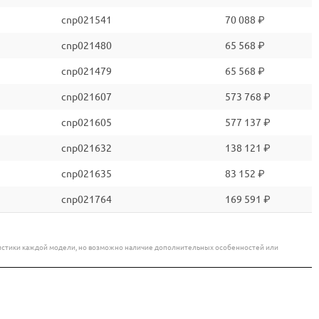
cnp021541
70 088 ₽
cnp021480
65 568 ₽
cnp021479
65 568 ₽
cnp021607
573 768 ₽
cnp021605
577 137 ₽
cnp021632
138 121 ₽
cnp021635
83 152 ₽
cnp021764
169 591 ₽
еристики каждой модели, но возможно наличие дополнительных особенностей или