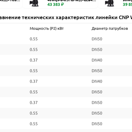
WQ
43 383 ₽
WQ
39 8
авнение технических характеристик линейки CNP
Мощность (P2) кВт
Диаметр патрубков
0.55
DN50
0.55
DN50
0.37
DN40
0.55
DN50
0.37
DN40
0.55
DN50
0.37
DN50
0.55
DN50
0.55
DN50