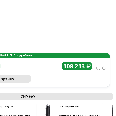
НАЯ ЦЕНА
подробнее
108 213 ₽
с НДС
корзину
Запросить КП
CNP WQ
 артикула
без артикула
9-7-0.55JYES(I)+HS50
40WQ9-5-0.37ACW(I)+WT-40