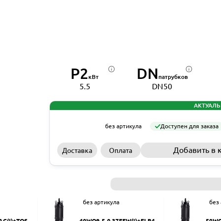
P2
DN
кВт
патрубков
5.5
DN50
АКТУАЛЬ
без артикула
Доступен для заказа
Добавить в 
Доставка
Оплата
без артикула
без
AC(I)+TOS-5
40WQ9-5-0.37EFW(I)+ELB40
50WQ