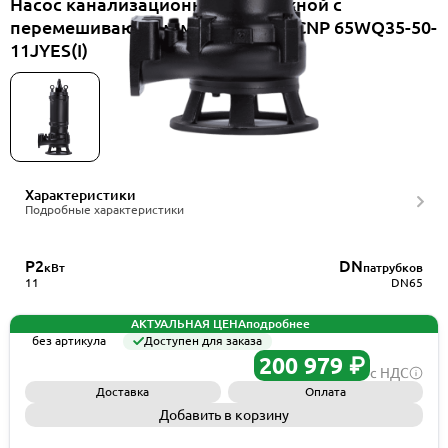
Насос канализационный погружной с
перемешивающим механизмом CNP 65WQ35-50-
11JYES(I)
Характеристики
Подробные характеристики
P2
DN
кВт
патрубков
11
DN65
АКТУАЛЬНАЯ ЦЕНА
подробнее
без артикула
Доступен для заказа
200 979 ₽
с НДС
Доставка
Оплата
Добавить в корзину
Запросить КП