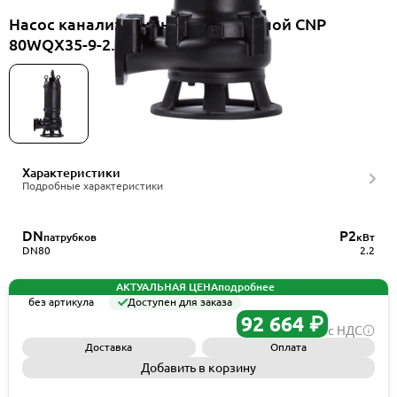
Насос канализационный погружной CNP
80WQX35-9-2.2ES(I)
Характеристики
Подробные характеристики
DN
P2
патрубков
кВт
DN80
2.2
АКТУАЛЬНАЯ ЦЕНА
подробнее
без артикула
Доступен для заказа
92 664 ₽
с НДС
Доставка
Оплата
Добавить в корзину
Запросить КП