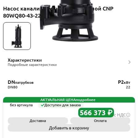
Насос канализационный погружной CNP
80WQ80-43-22HAC(I)
Характеристики
Подробные характеристики
DN
P2
патрубков
кВт
DN80
22
АКТУАЛЬНАЯ ЦЕНА
подробнее
без артикула
Доступен для заказа
566 373 ₽
с НДС
Доставка
Оплата
Добавить в корзину
Запросить КП