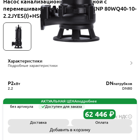
Насос канализационный погружной с
перемешивающим механизмом CNP 80WQ40-10-
2.2JYES(I)+HS80WQ
Характеристики
Подробные характеристики
P2
DN
кВт
патрубков
2.2
DN80
АКТУАЛЬНАЯ ЦЕНА
подробнее
без артикула
Доступен для заказа
62 446 ₽
с НДС
Доставка
Оплата
Добавить в корзину
Запросить КП