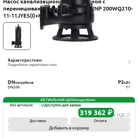
Насос канализационный погружной с
перемешивающим механизмом CNP 200WQ210-
11-11JYES(I)+HS200WQ
Характеристики
Подробные характеристики
DN
P2
патрубков
кВт
DN200
11
АКТУАЛЬНАЯ ЦЕНА
подробнее
без артикула
Доступен для заказа
319 362 ₽
с НДС
Доставка
Оплата
Добавить в корзину
Запросить КП