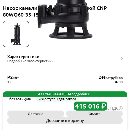
Насос канализационный погружной CNP
80WQ60-35-15HES(I)+HS80WQ
Характеристики
Подробные характеристики
P2
DN
кВт
патрубков
15
DN80
АКТУАЛЬНАЯ ЦЕНА
подробнее
без артикула
Доступен для заказа
415 016 ₽
с НДС
Доставка
Оплата
Добавить в корзину
Запросить КП