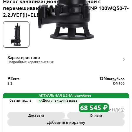
Насос канализационный погружной с
перемешивающим механизмом CNP 100WQ50-7-
2.2JYEF(I)+ELB100WQ
Характеристики
Подробные характеристики
P2
DN
кВт
патрубков
2.2
DN100
АКТУАЛЬНАЯ ЦЕНА
подробнее
без артикула
Доступен для заказа
68 545 ₽
с НДС
Доставка
Оплата
Добавить в корзину
Запросить КП