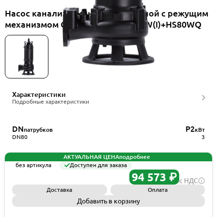
Насос канализационный погружной с режущим
механизмом CNP 80WQ35-13-3ESW(I)+HS80WQ
Характеристики
Подробные характеристики
DN
P2
патрубков
кВт
DN80
3
АКТУАЛЬНАЯ ЦЕНА
подробнее
без артикула
Доступен для заказа
94 573 ₽
с НДС
Доставка
Оплата
Добавить в корзину
Запросить КП