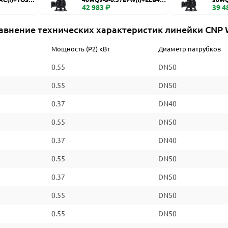
WQ
42 983 ₽
WQ
39 4
авнение технических характеристик линейки CNP
Мощность (P2) кВт
Диаметр патрубков
0.55
DN50
0.55
DN50
0.37
DN40
0.55
DN50
0.37
DN40
0.55
DN50
0.37
DN50
0.55
DN50
0.55
DN50