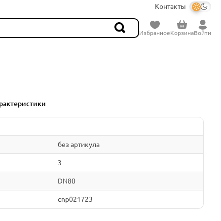
Контакты
Избранное
Корзина
Войти
рактеристики
без артикула
3
DN80
cnp021723