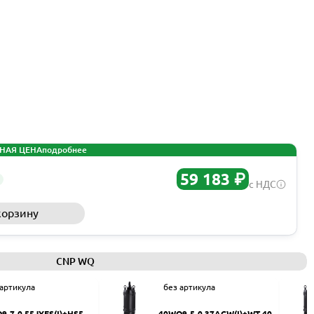
НАЯ ЦЕНА
подробнее
59 183 ₽
с НДС
корзину
Запросить КП
CNP WQ
 артикула
без артикула
9-7-0.55JYES(I)+HS50
40WQ9-5-0.37ACW(I)+WT-40