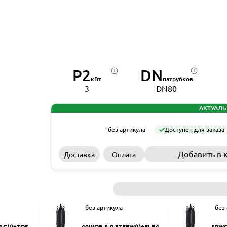
P2
DN
кВт
патрубков
3
DN80
АКТУАЛЬ
без артикула
Доступен для заказа
Добавить в 
Доставка
Оплата
без артикула
без
AC(I)+TOS-5
40WQ9-5-0.37EFW(I)+ELB40
50WQ