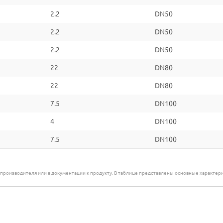
2.2
DN50
2.2
DN50
2.2
DN50
22
DN80
22
DN80
7.5
DN100
4
DN100
7.5
DN100
е производителя или в документации к продукту. В таблице представлены основные характ