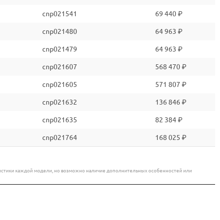
cnp021541
69 440 ₽
cnp021480
64 963 ₽
cnp021479
64 963 ₽
cnp021607
568 470 ₽
cnp021605
571 807 ₽
cnp021632
136 846 ₽
cnp021635
82 384 ₽
cnp021764
168 025 ₽
еристики каждой модели, но возможно наличие дополнительных особенностей или