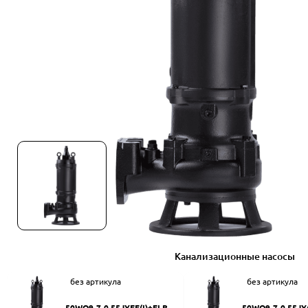
Канализационные насосы
без артикула
без артикула
50WQ9-7-0.55JYEF(I)+ELB50
50WQ9-7-0.55JY