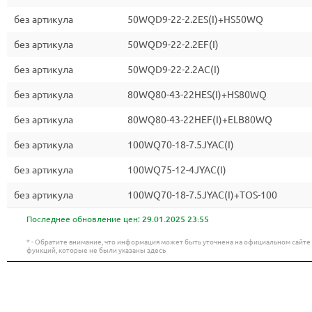
без артикула
50WQD9-22-2.2ES(I)+HS50WQ
без артикула
50WQD9-22-2.2EF(I)
без артикула
50WQD9-22-2.2AC(I)
без артикула
80WQ80-43-22HES(I)+HS80WQ
без артикула
80WQ80-43-22HEF(I)+ELB80WQ
без артикула
100WQ70-18-7.5JYAC(I)
без артикула
100WQ75-12-4JYAC(I)
без артикула
100WQ70-18-7.5JYAC(I)+TOS-100
Последнее обновление цен:
29.01.2025 23:55
* - Обратите внимание, что информация может быть уточнена на официальном сайт
функций, которые не были указаны здесь