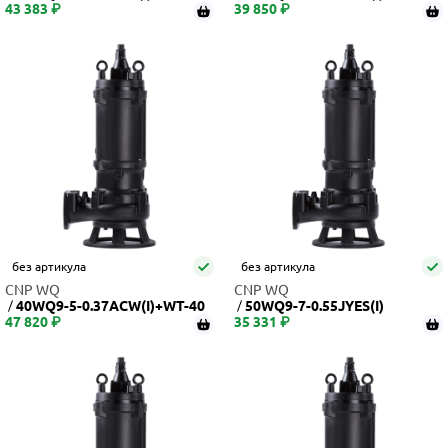
43 383 ₽
Q
39 850 ₽
Q
без артикула
без артикула
CNP WQ
CNP WQ
40WQ9-5-0.37ACW(I)+WT-40
50WQ9-7-0.55JYES(I)
47 820 ₽
35 331 ₽