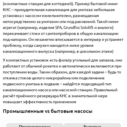
(компактные станции для коттеджей). Пример бытовой мини-
КНС – принудительная канализация для унитаза: небольшая
установка с насосом-измельчителем, размещаемая
непосредственно за унитазом или под раковиной. Такой мини-
агрегат (например, изделия SFA, Grundfos Sololift и аналоги)
перекачивает стоки от сантехприборов в общую канализацию
под напором. Он незаметно вписывается в интерьер и устраняет
проблему, когда санузел находится ниже уровня
канализационного выпуска (например, в цокольном этаже)
У компактных установок есть фильтр угольный для запахов, они
работают от обычной розетки и автоматически включаются при
поступлении воды. Таким образом, для каждой задачи – будь то
откачка стоков целого микрорайона или подключение
подвесного унитаза в подвале – найдётся подходящий тип
канализационного насоса или насосной станции. Правильный
расчёт приёмного резервуара КНС
в значительной мере
повышает эффективность применения
Промышленные vs бытовые насосы
Промышленные
Бытовые