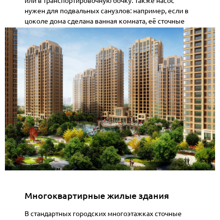
или в транспортировочную бочку. Также насос
нужен для подвальных санузлов: например, если в
цоколе дома сделана ванная комната, её сточные
воды нужно поднять наверх – задача решается
установкой компактной насосной станции с
измельчителем (Sololift и аналогов). Насос для дома
(канализация автономная) должен быть надежным,
неприхотливым и простым в обслуживании, чтобы
владельцу не пришлось часто в него вмешиваться.
Многие владельцы дач приобретают недорогие
фекальные насосы для канализации именно для
периодической откачки содержимого выгребной
ямы – например, перед консервацией дома на зиму.
В быту также востребованы дренажные модели:
осушить подтопленный подвал, откачать воду из
бассейна или колодца после очистки – во всех этих
случаях помогает дренажный либо фекальный
насос
Многоквартирные жилые здания
В стандартных городских многоэтажках сточные