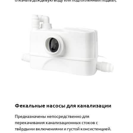
откачать дождевую воду или подтопленный подвал,
однако с содержимым выгребной ямы он не
справится – большие отходы и вязкие массы его
забьют
Фекальные насосы для канализации
Предназначены непосредственно для
перекачивания канализационных стоков с
твёрдыми включениями и густой консистенцией.