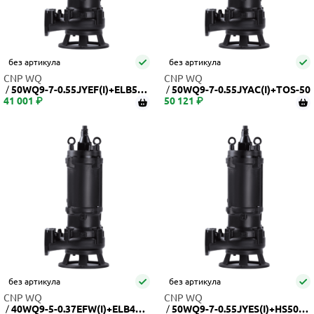
без артикула
без артикула
CNP WQ
CNP WQ
50WQ9-7-0.55JYEF(I)+ELB50
50WQ9-7-0.55JYAC(I)+TOS-50
41 001 ₽
WQ
50 121 ₽
без артикула
без артикула
CNP WQ
CNP WQ
40WQ9-5-0.37EFW(I)+ELB40W
50WQ9-7-0.55JYES(I)+HS50W