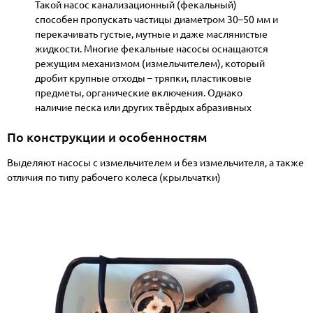
Такой насос канализационный (фекальный)
способен пропускать частицы диаметром 30–50 мм и
перекачивать густые, мутные и даже маслянистые
жидкости. Многие фекальные насосы оснащаются
режущим механизмом (измельчителем), который
дробит крупные отходы – тряпки, пластиковые
предметы, органические включения. Однако
наличие песка или других твёрдых абразивных
частиц нежелательно: например, камни или стекло
По конструкции и особенностям
могут вывести из строя крыльчатку или нож даже
самого мощного измельчителя. Фекальные насосы
Выделяют насосы с измельчителем и без измельчителя, а также
применяются для откачки содержимого септиков,
отличия по типу рабочего колеса (крыльчатки)
выгребных ям, сточных колодцев – словом, там, где
присутствуют фекальные массы и крупный мусор