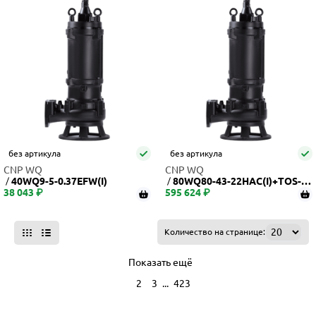
без артикула
без артикула
CNP WQ
CNP WQ
40WQ9-5-0.37EFW(I)
80WQ80-43-22HAC(I)+TOS-80
38 043 ₽
595 624 ₽
F
Количество на странице:
Показать ещё
...
1
2
3
423