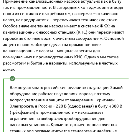
Применение канализационных насосов актуально как в быту,
газы, абразивные частицы)
так и в промышленности. В загородных коттеджах они отводят
стоки из септиков и выгребных ям, на фермах – откачивают
навоз, на предприятиях – перекачивают технические стоки.
Особое значение такие насосы имеют в системах ЖКХ: на
канализационных насосных станциях (КНС) они перекачивают
городские сточные воды к очистным сооружениям. Основной
акцент в нашем обзоре сделан на промышленные
канализационные насосы – мощные агрегаты для
коммунальных и производственных КНС. Однако мы также
рассмотрим и бытовые варианты, используемые в частных
домах
Важно учитывать российские реалии эксплуатации. Зимой
оборудование работает в условиях мороза, поэтому
вопрос утепления и защиты от замерзания – критичен.
Электросеть в России – 220 В (однофазная) в быту и 380 В
(трёхфазная) в промышленности – накладывает
ограничения на выбор
электрооборудования для
насосных установок
. Кроме того, качественная очистка
сточных вод регламентируется стандартами: надёжные