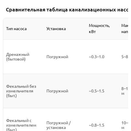
Сравнительная таблица канализационных насо
Мощность,
Макс
Тип насоса
Установка
кВт
напо
Дренажный
Погружной
~0.3–1.0
5–8 
(бытовой)
Фекальный без
8–15
измельчителя
Погружной
~0.5–1.5
м
(быт.)
Фекальный с
Погружной /
10–2
измельчителем
~0.8–1.5
установка
м
(быт.)