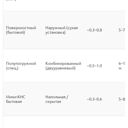
Поверхностный
Наружный (сухая
~0.3–0.8
5–7 
(бытовой)
установка)
Полупогружной
Комбинированный
6–12
~0.5–1.0
(спец.)
(двууравневый)
м
Мини-КНС
Напольная /
~0.3–0.6
5–8 
бытовая
скрытая