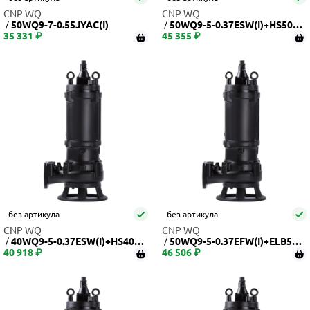
CNP WQ
CNP WQ
50WQ9-7-0.55JYAC(I)
50WQ9-5-0.37ESW(I)+HS50W
35 331 ₽
45 355 ₽
Q
без артикула
без артикула
CNP WQ
CNP WQ
40WQ9-5-0.37ESW(I)+HS40W
50WQ9-5-0.37EFW(I)+ELB50W
40 918 ₽
Q
46 506 ₽
Q