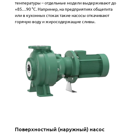
температуры – отдельные модели выдерживают до
+85…90 °C. Например, на предприятиях общепита
или в кухонных стоках такие насосы откачивают
горячую воду и жиросодержащие сливы.
Конструкция полупогружного типа упрощает доступ
к двигателю для ремонта или замены, однако имеет
и ограничения: как правило, в полупогружном
исполнении не делают насосы с измельчителем.
Они рассчитаны на относительно жидкие стоки без
большого количества твёрдых включений (иначе
частично погружённый насос может засориться или
выйти из строя). Корпус мотора может быть
изготовлен из металла или прочного пластика –
учитывая, что он не контактирует с жидкостью.
Такой тип менее распространён, но может быть
полезен в ситуациях, когда нужен быстросъёмный
насос для периодической откачки (его можно
быстро снять с платформы и обслужить)
Поверхностный (наружный) насос