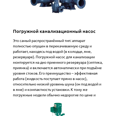
Погружной канализационный насос
Это самый распространённый тип: аппарат
полностью опущен в перекачиваемую среду и
работает, находясь под водой (в колодце, яме,
резервуаре). Погружной насос для канализации
монтируется на дно приемного резервуара (септика,
приямка) и включается автоматически при подъёме
уровня стоков. Его преимущество – эффективная
работа (жидкость поступает прямо в насос),
относительно низкий
уровень шума
(он под водой и
в яме) и компактность установки. К тому же
погружные модели обычно недорогие по цене и
весьма надёжны. Корпус выполняется
герметичным, из коррозионностойких материалов –
чаще нержавеющая сталь или чугун. За счёт