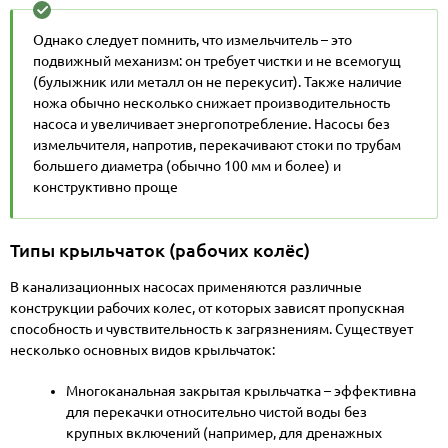
трубопроводной линии. Канализационные насосы с
измельчителем обеспечивают дополнительную
Однако следует помнить, что измельчитель – это
защиту от засоров – нож измельчает тряпки, бумагу,
подвижный механизм: он требует чистки и не всемогущ
волосы и др.
(булыжник или металл он не перекусит). Также наличие
ножа обычно несколько снижает производительность
насоса и увеличивает энергопотребление. Насосы без
измельчителя, напротив, перекачивают стоки по трубам
большего диаметра (обычно 100 мм и более) и
конструктивно проще
Типы крыльчаток (рабочих колёс)
В канализационных насосах применяются различные
конструкции рабочих колес, от которых зависят пропускная
способность и чувствительность к загрязнениям. Существует
несколько основных видов крыльчаток:
Многоканальная закрытая крыльчатка – эффективна
для перекачки относительно чистой воды без
крупных включений (например, для дренажных