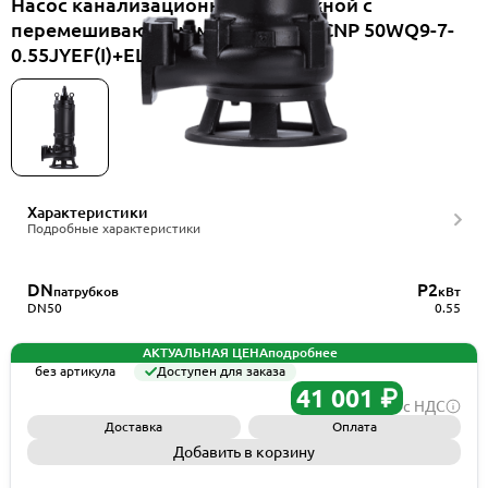
Насос канализационный погружной с
перемешивающим механизмом CNP 50WQ9-7-
0.55JYEF(I)+ELB50WQ
Характеристики
Подробные характеристики
DN
P2
патрубков
кВт
DN50
0.55
АКТУАЛЬНАЯ ЦЕНА
подробнее
без артикула
Доступен для заказа
41 001 ₽
с НДС
Доставка
Оплата
Добавить в корзину
Запросить КП