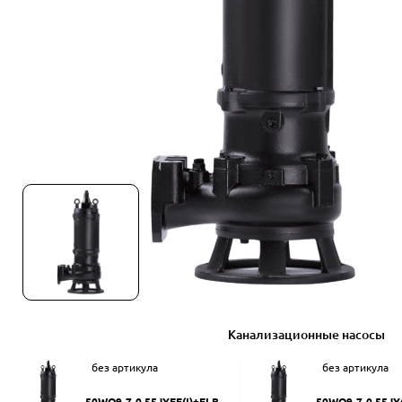
Канализационные насосы
без артикула
без артикула
50WQ9-7-0.55JYEF(I)+ELB50
50WQ9-7-0.55JY