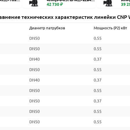
WQ
42 730 ₽
WQ
39 2
авнение технических характеристик линейки CNP
Диаметр патрубков
Мощность (P2) кВт
DN50
0.55
DN50
0.55
DN40
0.37
DN50
0.55
DN40
0.37
DN50
0.55
DN50
0.37
DN50
0.55
DN50
0.55