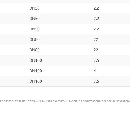
DN50
2.2
DN50
2.2
DN50
2.2
DN80
22
DN80
22
DN100
7.5
DN100
4
DN100
7.5
е производителя или в документации к продукту. В таблице представлены основные характ