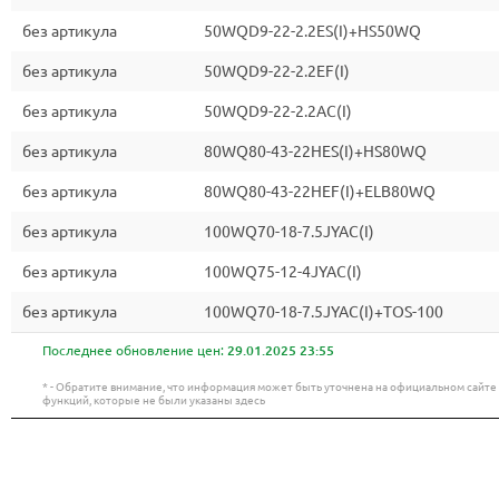
без артикула
50WQD9-22-2.2ES(I)+HS50WQ
без артикула
50WQD9-22-2.2EF(I)
без артикула
50WQD9-22-2.2AC(I)
без артикула
80WQ80-43-22HES(I)+HS80WQ
без артикула
80WQ80-43-22HEF(I)+ELB80WQ
без артикула
100WQ70-18-7.5JYAC(I)
без артикула
100WQ75-12-4JYAC(I)
без артикула
100WQ70-18-7.5JYAC(I)+TOS-100
Последнее обновление цен:
29.01.2025 23:55
* - Обратите внимание, что информация может быть уточнена на официальном сайт
функций, которые не были указаны здесь