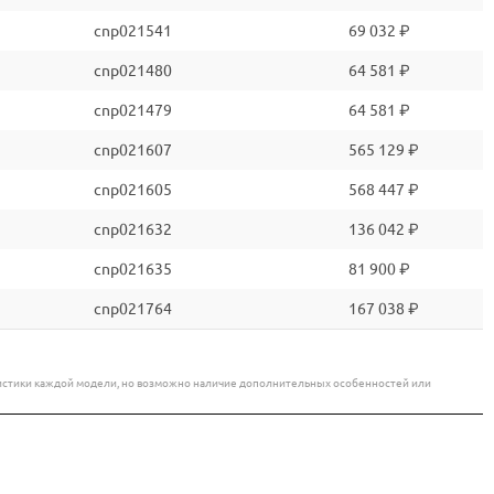
cnp021541
69 032 ₽
cnp021480
64 581 ₽
cnp021479
64 581 ₽
cnp021607
565 129 ₽
cnp021605
568 447 ₽
cnp021632
136 042 ₽
cnp021635
81 900 ₽
cnp021764
167 038 ₽
еристики каждой модели, но возможно наличие дополнительных особенностей или