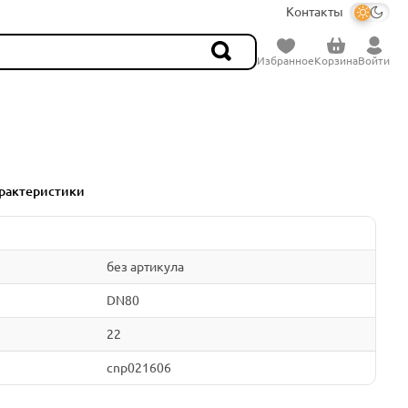
Контакты
Избранное
Корзина
Войти
рактеристики
без артикула
DN80
22
cnp021606