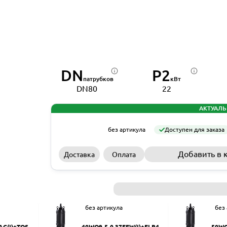
DN
P2
патрубков
кВт
DN80
22
АКТУАЛЬ
без артикула
Доступен для заказа
Добавить в 
Доставка
Оплата
без артикула
без
AC(I)+TOS-5
40WQ9-5-0.37EFW(I)+ELB40
50WQ