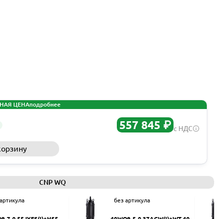
НАЯ ЦЕНА
подробнее
557 845 ₽
с НДС
корзину
Запросить КП
CNP WQ
 артикула
без артикула
9-7-0.55JYES(I)+HS50
40WQ9-5-0.37ACW(I)+WT-40