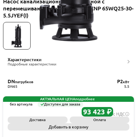
Насос канализационный погружной с
перемешивающим механизмом CNP 65WQ25-30-
5.5JYEF(I)
Характеристики
Подробные характеристики
DN
P2
патрубков
кВт
DN65
5.5
АКТУАЛЬНАЯ ЦЕНА
подробнее
без артикула
Доступен для заказа
93 423 ₽
с НДС
Доставка
Оплата
Добавить в корзину
Запросить КП