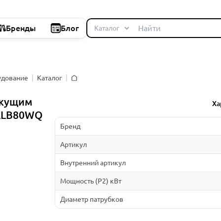
Бренды
Блог
удование
Каталог
Главная
ежущим
Ха
+ELB80WQ
Бренд
Артикул
Внутренний артикул
Мощность (P2) кВт
Диаметр патрубков