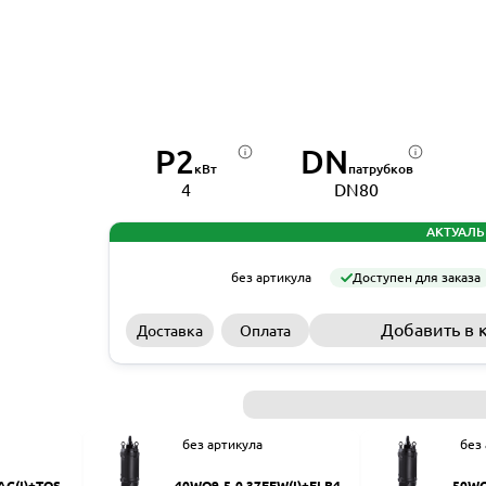
P2
DN
кВт
патрубков
4
DN80
АКТУАЛЬ
без артикула
Доступен для заказа
Добавить в 
Доставка
Оплата
без артикула
без
AC(I)+TOS-5
40WQ9-5-0.37EFW(I)+ELB40
50WQ