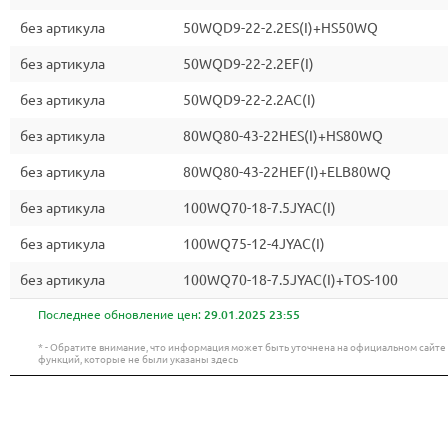
без артикула
50WQD9-22-2.2ES(I)+HS50WQ
без артикула
50WQD9-22-2.2EF(I)
без артикула
50WQD9-22-2.2AC(I)
без артикула
80WQ80-43-22HES(I)+HS80WQ
без артикула
80WQ80-43-22HEF(I)+ELB80WQ
без артикула
100WQ70-18-7.5JYAC(I)
без артикула
100WQ75-12-4JYAC(I)
без артикула
100WQ70-18-7.5JYAC(I)+TOS-100
Последнее обновление цен:
29.01.2025 23:55
* - Обратите внимание, что информация может быть уточнена на официальном сайт
функций, которые не были указаны здесь