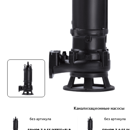
Канализационные насосы
без артикула
без артикула
50WQ9-7-0.55JYEF(I)+ELB50
50WQ9-7-0.55JY