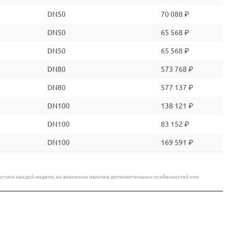
DN50
70 088 ₽
DN50
65 568 ₽
DN50
65 568 ₽
DN80
573 768 ₽
DN80
577 137 ₽
DN100
138 121 ₽
DN100
83 152 ₽
DN100
169 591 ₽
еристики каждой модели, но возможно наличие дополнительных особенностей или