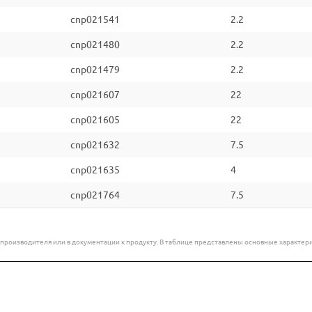
cnp021541
2.2
cnp021480
2.2
cnp021479
2.2
cnp021607
22
cnp021605
22
cnp021632
7.5
cnp021635
4
cnp021764
7.5
е производителя или в документации к продукту. В таблице представлены основные характ