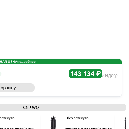
НАЯ ЦЕНА
подробнее
143 134 ₽
с НДС
корзину
Запросить КП
CNP WQ
 артикула
без артикула
9-7-0.55JYES(I)+HS50
40WQ9-5-0.37ACW(I)+WT-40