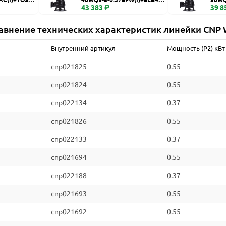
WQ
43 383 ₽
WQ
39 8
авнение технических характеристик линейки CNP
Внутренний артикул
Мощность (P2) кВт
cnp021825
0.55
cnp021824
0.55
cnp022134
0.37
cnp021826
0.55
cnp022133
0.37
cnp021694
0.55
cnp022188
0.37
cnp021693
0.55
cnp021692
0.55