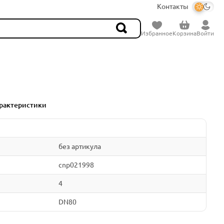
Контакты
Избранное
Корзина
Войти
рактеристики
без артикула
cnp021998
4
DN80