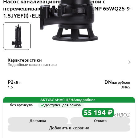
Насос канализационный погружной с
перемешивающим механизмом CNP 65WQ25-9-
1.5JYEF(I)+ELB65WQ
Характеристики
Подробные характеристики
P2
DN
кВт
патрубков
1.5
DN65
АКТУАЛЬНАЯ ЦЕНА
подробнее
без артикула
Доступен для заказа
55 194 ₽
с НДС
Доставка
Оплата
Добавить в корзину
Запросить КП