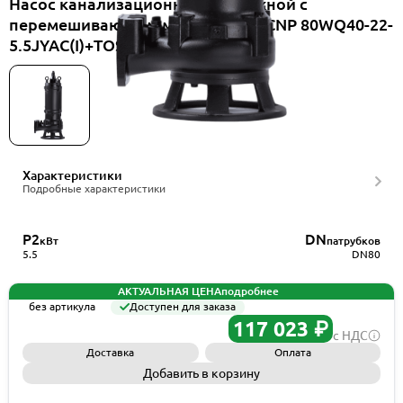
Насос канализационный погружной с
перемешивающим механизмом CNP 80WQ40-22-
5.5JYAC(I)+TOS-80
Характеристики
Подробные характеристики
P2
DN
кВт
патрубков
5.5
DN80
АКТУАЛЬНАЯ ЦЕНА
подробнее
без артикула
Доступен для заказа
117 023 ₽
с НДС
Доставка
Оплата
Добавить в корзину
Запросить КП