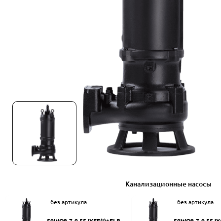
Канализационные насосы
без артикула
без артикула
50WQ9-7-0.55JYEF(I)+ELB50
50WQ9-7-0.55JY