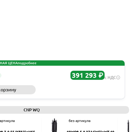
НАЯ ЦЕНА
подробнее
391 293 ₽
с НДС
корзину
Запросить КП
CNP WQ
 артикула
без артикула
9-7-0.55JYES(I)+HS50
40WQ9-5-0.37ACW(I)+WT-40