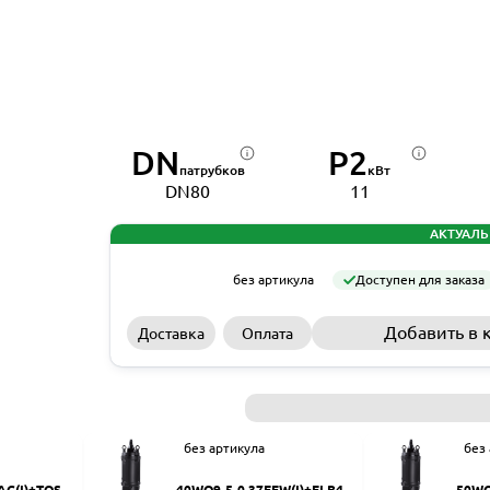
DN
P2
патрубков
кВт
DN80
11
АКТУАЛЬ
без артикула
Доступен для заказа
Добавить в 
Доставка
Оплата
без артикула
без
AC(I)+TOS-5
40WQ9-5-0.37EFW(I)+ELB40
50WQ