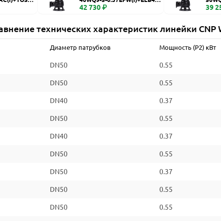
WQ
42 730 ₽
WQ
39 2
авнение технических характеристик линейки CNP
Диаметр патрубков
Мощность (P2) кВт
DN50
0.55
DN50
0.55
DN40
0.37
DN50
0.55
DN40
0.37
DN50
0.55
DN50
0.37
DN50
0.55
DN50
0.55