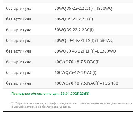
без артикула
50WQD9-22-2.2ES(I)+HS50WQ
без артикула
50WQD9-22-2.2EF(I)
без артикула
50WQD9-22-2.2AC(I)
без артикула
80WQ80-43-22HES(I)+HS80WQ
без артикула
80WQ80-43-22HEF(I)+ELB80WQ
без артикула
100WQ70-18-7.5JYAC(I)
без артикула
100WQ75-12-4JYAC(I)
без артикула
100WQ70-18-7.5JYAC(I)+TOS-100
Последнее обновление цен:
29.01.2025 23:55
* - Обратите внимание, что информация может быть уточнена на официальном сайт
функций, которые не были указаны здесь