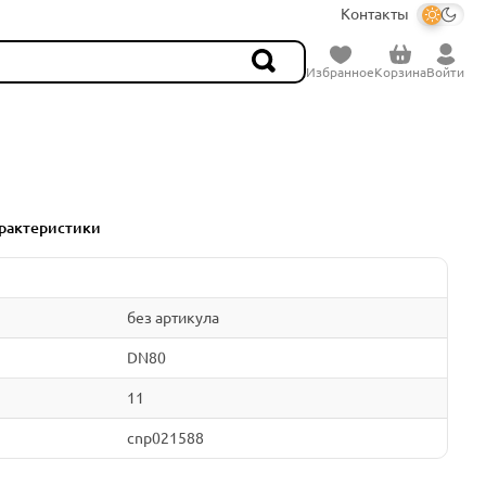
Контакты
Избранное
Корзина
Войти
рактеристики
без артикула
DN80
11
cnp021588