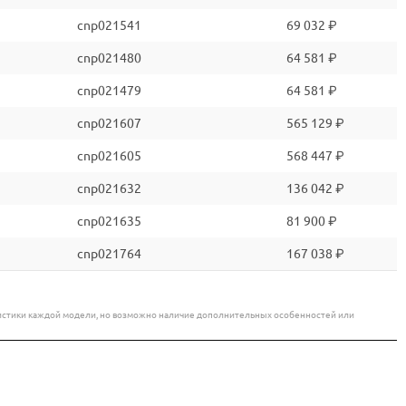
cnp021541
69 032 ₽
cnp021480
64 581 ₽
cnp021479
64 581 ₽
cnp021607
565 129 ₽
cnp021605
568 447 ₽
cnp021632
136 042 ₽
cnp021635
81 900 ₽
cnp021764
167 038 ₽
еристики каждой модели, но возможно наличие дополнительных особенностей или