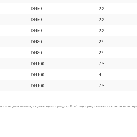
DN50
2.2
DN50
2.2
DN50
2.2
DN80
22
DN80
22
DN100
7.5
DN100
4
DN100
7.5
е производителя или в документации к продукту. В таблице представлены основные характ