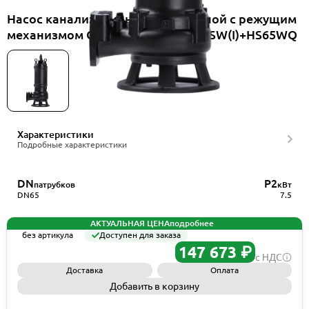
Насос канализационный погружной с режущим
механизмом CNP 65WQ45-28-7.5ESW(I)+HS65WQ
Характеристики
Подробные характеристики
DN
P2
патрубков
кВт
DN65
7.5
АКТУАЛЬНАЯ ЦЕНА
подробнее
без артикула
Доступен для заказа
147 673 ₽
с НДС
Доставка
Оплата
Добавить в корзину
Запросить КП