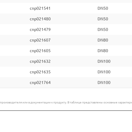
cnp021541
DN50
cnp021480
DN50
cnp021479
DN50
cnp021607
DN80
cnp021605
DN80
cnp021632
DN100
cnp021635
DN100
cnp021764
DN100
е производителя или в документации к продукту. В таблице представлены основные характ