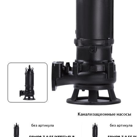
Канализационные насосы
без артикула
без артикула
50WQ9-7-0.55JYEF(I)+ELB50
50WQ9-7-0.55JY