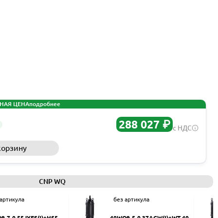
НАЯ ЦЕНА
подробнее
288 027 ₽
с НДС
корзину
Запросить КП
CNP WQ
 артикула
без артикула
9-7-0.55JYES(I)+HS50
40WQ9-5-0.37ACW(I)+WT-40