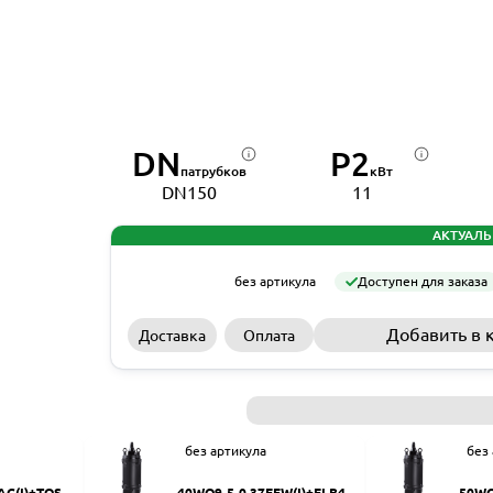
DN
P2
патрубков
кВт
DN150
11
АКТУАЛЬ
без артикула
Доступен для заказа
Добавить в 
Доставка
Оплата
без артикула
без
AC(I)+TOS-5
40WQ9-5-0.37EFW(I)+ELB40
50WQ