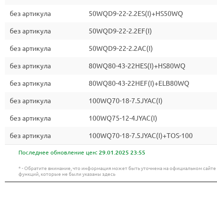
без артикула
50WQD9-22-2.2ES(I)+HS50WQ
без артикула
50WQD9-22-2.2EF(I)
без артикула
50WQD9-22-2.2AC(I)
без артикула
80WQ80-43-22HES(I)+HS80WQ
без артикула
80WQ80-43-22HEF(I)+ELB80WQ
без артикула
100WQ70-18-7.5JYAC(I)
без артикула
100WQ75-12-4JYAC(I)
без артикула
100WQ70-18-7.5JYAC(I)+TOS-100
Последнее обновление цен:
29.01.2025 23:55
* - Обратите внимание, что информация может быть уточнена на официальном сайт
функций, которые не были указаны здесь