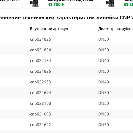
WQ
42 730 ₽
WQ
39 2
авнение технических характеристик линейки CNP
Внутренний артикул
Диаметр патрубко
cnp021825
DN50
cnp021824
DN50
cnp022134
DN40
cnp021826
DN50
cnp022133
DN40
cnp021694
DN50
cnp022188
DN50
cnp021693
DN50
cnp021692
DN50