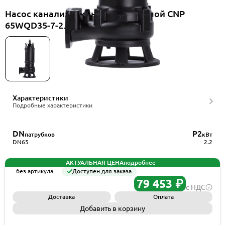
Насос канализационный погружной CNP
65WQD35-7-2.2EF(I)+ELB65WQ
Характеристики
Подробные характеристики
DN
P2
патрубков
кВт
DN65
2.2
АКТУАЛЬНАЯ ЦЕНА
подробнее
без артикула
Доступен для заказа
79 453 ₽
с НДС
Доставка
Оплата
Добавить в корзину
Запросить КП