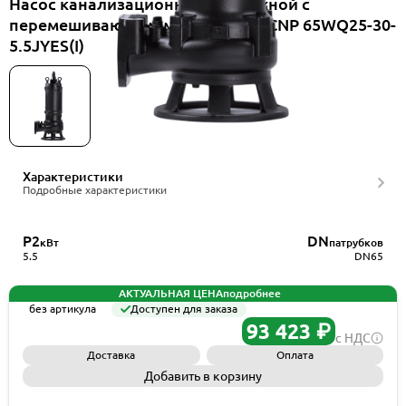
Насос канализационный погружной с
перемешивающим механизмом CNP 65WQ25-30-
5.5JYES(I)
Характеристики
Подробные характеристики
P2
DN
кВт
патрубков
5.5
DN65
АКТУАЛЬНАЯ ЦЕНА
подробнее
без артикула
Доступен для заказа
93 423 ₽
с НДС
Доставка
Оплата
Добавить в корзину
Запросить КП