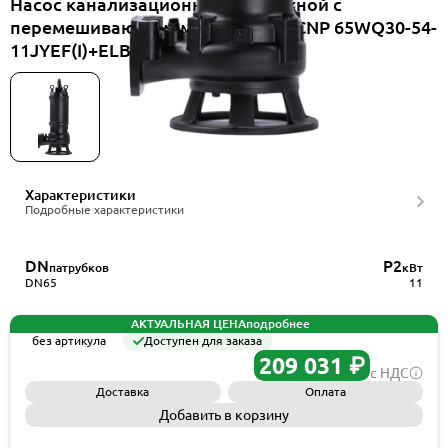
Насос канализационный погружной с
перемешивающим механизмом CNP 65WQ30-54-
11JYEF(I)+ELB65WQ
Характеристики
Подробные характеристики
DN
P2
патрубков
кВт
DN65
11
АКТУАЛЬНАЯ ЦЕНА
подробнее
без артикула
Доступен для заказа
209 031 ₽
с НДС
Доставка
Оплата
Добавить в корзину
Запросить КП