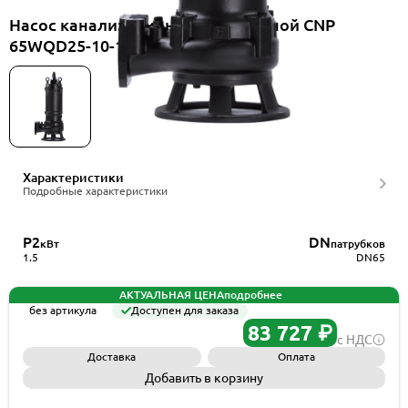
Насос канализационный погружной CNP
65WQD25-10-1.5AC(I)+TOS-65
Характеристики
Подробные характеристики
P2
DN
кВт
патрубков
1.5
DN65
АКТУАЛЬНАЯ ЦЕНА
подробнее
без артикула
Доступен для заказа
83 727 ₽
с НДС
Доставка
Оплата
Добавить в корзину
Запросить КП