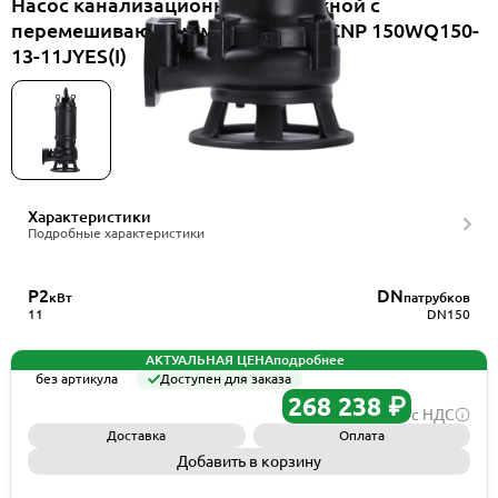
Насос канализационный погружной с
перемешивающим механизмом CNP 150WQ150-
13-11JYES(I)
Характеристики
Подробные характеристики
P2
DN
кВт
патрубков
11
DN150
АКТУАЛЬНАЯ ЦЕНА
подробнее
без артикула
Доступен для заказа
268 238 ₽
с НДС
Доставка
Оплата
Добавить в корзину
Запросить КП