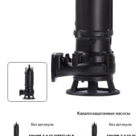
Канализационные насосы
без артикула
без артикула
50WQ9-7-0.55JYEF(I)+ELB50
50WQ9-7-0.55JY