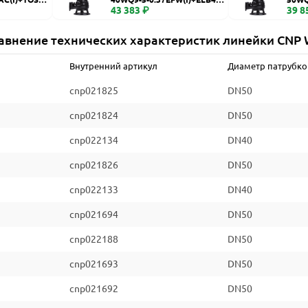
WQ
43 383 ₽
WQ
39 8
авнение технических характеристик линейки CNP
Внутренний артикул
Диаметр патрубко
cnp021825
DN50
cnp021824
DN50
cnp022134
DN40
cnp021826
DN50
cnp022133
DN40
cnp021694
DN50
cnp022188
DN50
cnp021693
DN50
cnp021692
DN50