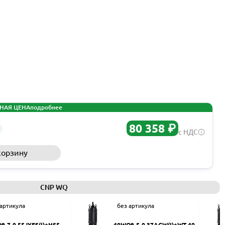
НАЯ ЦЕНА
подробнее
80 358 ₽
с НДС
корзину
Запросить КП
CNP WQ
 артикула
без артикула
9-7-0.55JYES(I)+HS50
40WQ9-5-0.37ACW(I)+WT-40