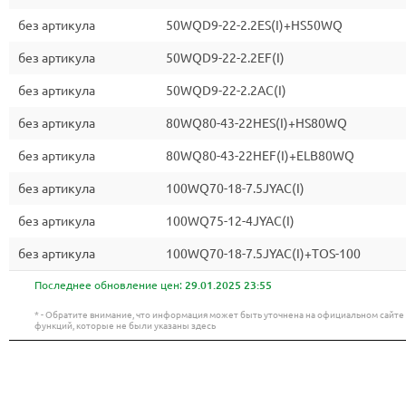
без артикула
50WQD9-22-2.2ES(I)+HS50WQ
без артикула
50WQD9-22-2.2EF(I)
без артикула
50WQD9-22-2.2AC(I)
без артикула
80WQ80-43-22HES(I)+HS80WQ
без артикула
80WQ80-43-22HEF(I)+ELB80WQ
без артикула
100WQ70-18-7.5JYAC(I)
без артикула
100WQ75-12-4JYAC(I)
без артикула
100WQ70-18-7.5JYAC(I)+TOS-100
Последнее обновление цен:
29.01.2025 23:55
* - Обратите внимание, что информация может быть уточнена на официальном сайт
функций, которые не были указаны здесь