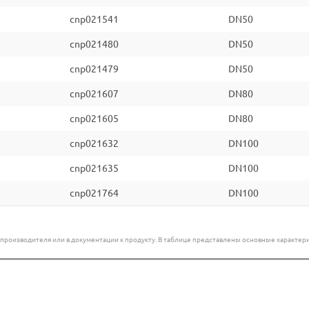
cnp021541
DN50
cnp021480
DN50
cnp021479
DN50
cnp021607
DN80
cnp021605
DN80
cnp021632
DN100
cnp021635
DN100
cnp021764
DN100
е производителя или в документации к продукту. В таблице представлены основные характ