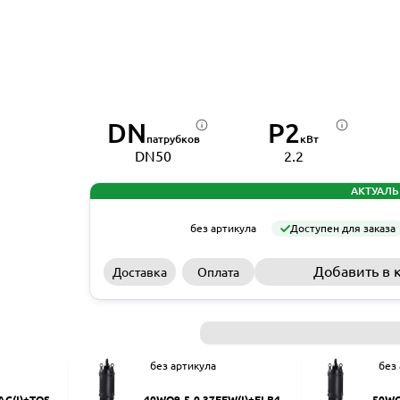
DN
P2
патрубков
кВт
DN50
2.2
АКТУАЛЬ
без артикула
Доступен для заказа
Добавить в 
Доставка
Оплата
без артикула
без
AC(I)+TOS-5
40WQ9-5-0.37EFW(I)+ELB40
50WQ