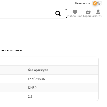
Контакты
Избранное
Корзина
Войти
рактеристики
без артикула
cnp021536
DN50
2.2