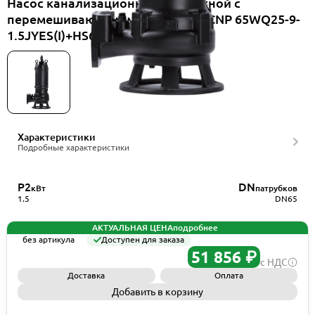
Насос канализационный погружной с
перемешивающим механизмом CNP 65WQ25-9-
1.5JYES(I)+HS65WQ
Характеристики
Подробные характеристики
P2
DN
кВт
патрубков
1.5
DN65
АКТУАЛЬНАЯ ЦЕНА
подробнее
без артикула
Доступен для заказа
51 856 ₽
с НДС
Доставка
Оплата
Добавить в корзину
Запросить КП