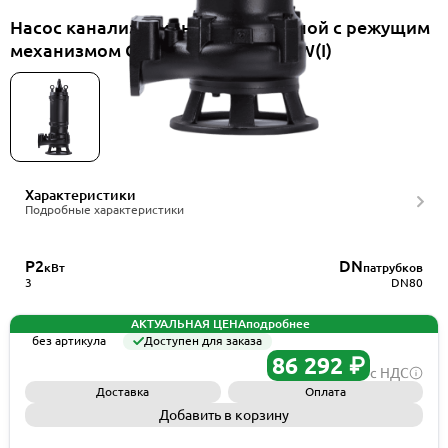
Насос канализационный погружной с режущим
механизмом CNP 80WQ35-13-3EFW(I)
Характеристики
Подробные характеристики
P2
DN
кВт
патрубков
3
DN80
АКТУАЛЬНАЯ ЦЕНА
подробнее
без артикула
Доступен для заказа
86 292 ₽
с НДС
Доставка
Оплата
Добавить в корзину
Запросить КП