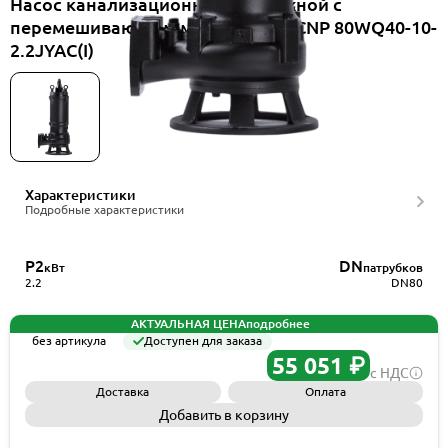
Насос канализационный погружной с
перемешивающим механизмом CNP 80WQ40-10-
2.2JYAC(I)
Характеристики
Подробные характеристики
P2
DN
кВт
патрубков
2.2
DN80
АКТУАЛЬНАЯ ЦЕНА
подробнее
без артикула
Доступен для заказа
55 051 ₽
с НДС
Доставка
Оплата
Добавить в корзину
Запросить КП