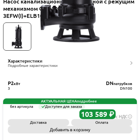
Насос канализационный погружной с режущим
механизмом CNP 100WQ50-10-
3EFW(I)+ELB100WQ
Характеристики
Подробные характеристики
P2
DN
кВт
патрубков
3
DN100
АКТУАЛЬНАЯ ЦЕНА
подробнее
без артикула
Доступен для заказа
103 589 ₽
с НДС
Доставка
Оплата
Добавить в корзину
Запросить КП