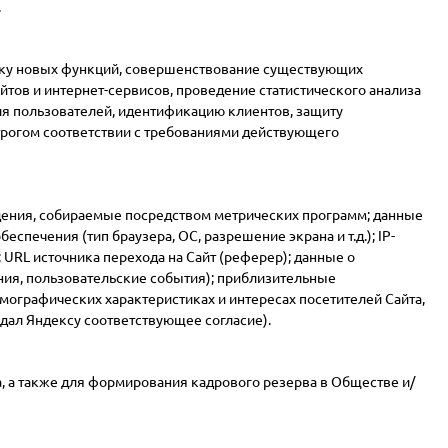
.
отку новых функций, совершенствование существующих
тов и интернет-сервисов, проведение статистического анализа
я пользователей, идентификацию клиентов, защиту
трогом соответствии с требованиями действующего
едения, собираемые посредством метрических программ; данные
спечения (тип браузера, ОС, разрешение экрана и т.д.); IP-
URL источника перехода на Сайт (реферер); данные о
ния, пользовательские события); приблизительные
мографических характеристиках и интересах посетителей Сайта,
дал Яндексу соответствующее согласие).
, а также для формирования кадрового резерва в Обществе и/