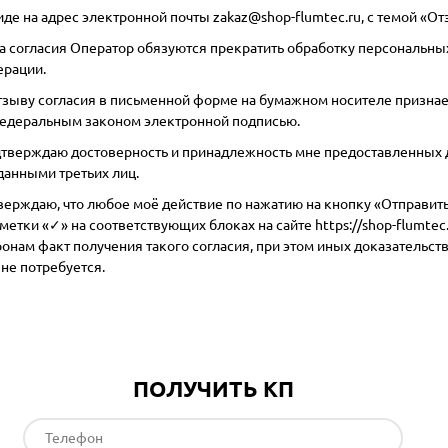
иде на адрес электронной почты
zakaz@shop-flumtec.ru
, с темой «О
а согласия Оператор обязуются прекратить обработку персональны
ерации.
зыву согласия в письменной форме на бумажном носителе признает
федеральным законом электронной подписью.
тверждаю достоверность и принадлежность мне предоставленных
анными третьих лиц.
ерждаю, что любое моё действие по нажатию на кнопку «Отправить»
метки «✓» на соответствующих блоках на сайте
https://shop-flumtec.
ронам факт получения такого согласия, при этом иных доказательс
не потребуется.
ПОЛУЧИТЬ КП