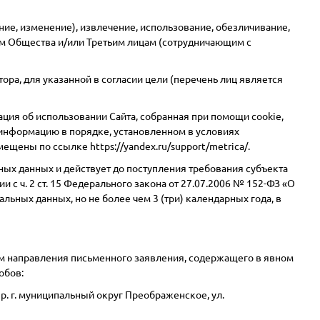
ение, изменение), извлечение, использование, обезличивание,
ам Общества и/или Третьим лицам (сотрудничающим с
а, для указанной в согласии цели (перечень лиц является
мация об использовании Сайта, собранная при помощи cookie,
у информацию в порядке, установленном в условиях
змещены по ссылке
https://yandex.ru/support/metrica/
.
ых данных и действует до поступления требования субъекта
с ч. 2 ст. 15 Федерального закона от 27.07.2006 № 152-ФЗ «О
ных данных, но не более чем 3 (три) календарных года, в
ем направления письменного заявления, содержащего в явном
обов:
ер. г. муниципальный округ Преображенское, ул.