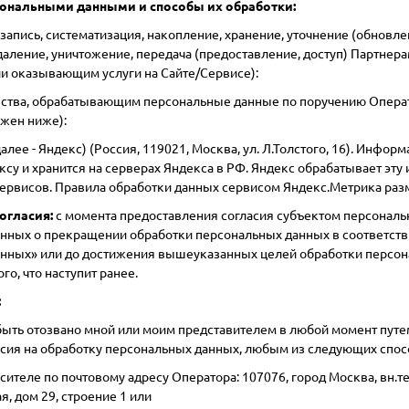
сональными данными и способы их обработки:
 запись, систематизация, накопление, хранение, уточнение (обновл
даление, уничтожение, передача (предоставление, доступ) Партнер
и оказывающим услуги на Сайте/Сервисе):
тва, обрабатывающим персональные данные по поручению Оператор
жен ниже):
лее - Яндекс) (Россия, 119021, Москва, ул. Л.Толстого, 16). Инфор
ксу и хранится на серверах Яндекса в РФ. Яндекс обрабатывает эт
ервисов. Правила обработки данных сервисом Яндекс.Метрика ра
огласия:
с момента предоставления согласия субъектом персональн
ных о прекращении обработки персональных данных в соответствии 
нных» или до достижения вышеуказанных целей обработки персональ
го, что наступит ранее.
:
быть отозвано мной или моим представителем в любой момент пут
асия на обработку персональных данных, любым из следующих спос
сителе по почтовому адресу Оператора: 107076, город Москва, вн.т
, дом 29, строение 1 или