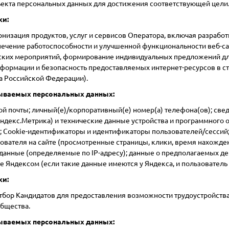
екта персональных данных для достижения соответствующей цели
ки:
рнизация продуктов, услуг и сервисов Оператора, включая разраб
печение работоспособности и улучшенной функциональности веб-сай
ских мероприятий, формирование индивидуальных предложений дл
формации и безопасность предоставляемых интернет-ресурсов в с
а Российской Федерации).
ываемых персональных данных:
ой почты; личный(е)/корпоративный(е) номер(а) телефона(ов); св
ндекс.Метрика) и технические данные устройства и программного обе
а; Cookie-идентификаторы и идентификаторы пользователей/сессий; 
ователя на сайте (просмотренные страницы, клики, время нахожде
данные (определяемые по IP-адресу); данные о предполагаемых де
 Яндексом (если такие данные имеются у Яндекса, и пользователь 
ки:
тбор Кандидатов для предоставления возможности трудоустройства
Общества.
ываемых персональных данных: