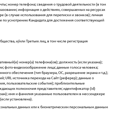
чты; номер телефона; сведения о трудовой деятельности (в том
бразовании; информация о действиях, совершаемых на ресурсах
е (в случае использования для переписки и звонков); личная
ые по усмотрению Кандидата для достижения соответствующей
щества, и/или Третьих лиц, в том числе регистрация
ативный(е) номер(а) телефона(ов); должность (если указана);
и; фото-видеоизображение лица; данные голоса человека;
ного обеспечения (тип браузера, ОС, разрешение экрана и т.д.);
й; URL источника перехода на Сайт (реферер); данные о
ния, пользовательские события); приблизительные
ждающих полномочия представителя; идентификатор (id)
азан); имя и фамилия указанные пользователем в мессенджере
если установлена).
сональных данных или к биометрическим персональным данным