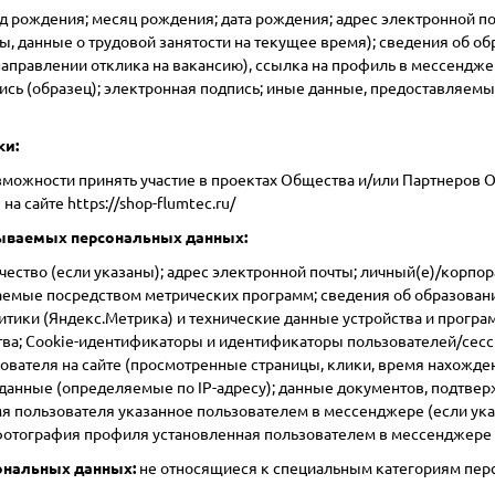
д рождения; месяц рождения; дата рождения; адрес электронной по
ты, данные о трудовой занятости на текущее время); сведения об о
направлении отклика на вакансию), ссылка на профиль в мессенджер
ись (образец); электронная подпись; иные данные, предоставляем
ки:
можности принять участие в проектах Общества и/или Партнеров Об
 на сайте
https://shop-flumtec.ru/
ываемых персональных данных:
чество (если указаны); адрес электронной почты; личный(е)/корпор
аемые посредством метрических программ; сведения об образовани
тики (Яндекс.Метрика) и технические данные устройства и программ
ства; Cookie-идентификаторы и идентификаторы пользователей/сесси
ователя на сайте (просмотренные страницы, клики, время нахожде
данные (определяемые по IP-адресу); данные документов, подтвер
мя пользователя указанное пользователем в мессенджере (если ук
 фотография профиля установленная пользователем в мессенджере (
ональных данных:
не относящиеся к специальным категориям пер