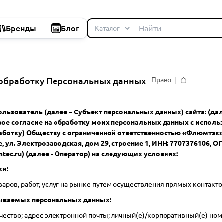
Бренды
Блог
 обработку Персональных данных
Право
Главная
льзователь (далее – Субъект персональных данных) сайта: (дале
свое согласие на обработку моих персональных данных с испол
ботку) Обществу с ограниченной ответственностью «Флюмтэк» (1
 ул. Электрозаводская, дом 29, строение 1, ИНН: 7707376106, ОГР
tec.ru) (далее - Оператор) на следующих условиях:
ки:
аров, работ, услуг на рынке путем осуществления прямых контакт
ываемых персональных данных:
тчество; адрес электронной почты; личный(е)/корпоративный(е) но