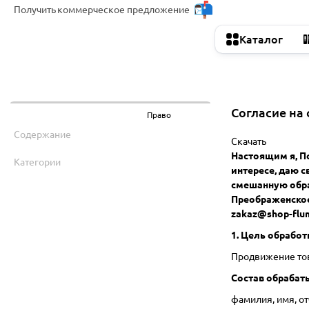
Получить
коммерческое предложение
Каталог
Согласие на
Назад
Право
Содержание
Скачать
Настоящим я, По
Категории
интересе, даю 
смешанную обра
Преображенское,
zakaz@shop-flum
1. Цель обработ
Продвижение тов
Состав обрабат
фамилия, имя, о