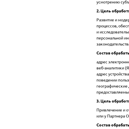
усмотрению субъ
2. Цель обработ
Развитие и моде
процессов, обес
и исследователь
персональной ин
законодательств
Состав обрабат
адрес электронн
веб-аналитики (Я
адрес устройств
поведении польз
географические 
предоставляемые
3. Цель обработ
Привлечение и о
или у Партнера 
Состав обрабат