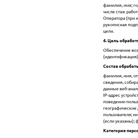
фамилия, имя; го
числе стаж рабо
Оператора (при 
рукописная подп
цели.
4. Цель обработ
Обеспечение воз
(идентификация)
Состав обрабат
фамилия, имя, от
сведения, собир
данные веб-анали
IP-адрес устрой
поведении польз
географические 
пользователя; и
(если указаны);
Категория перс