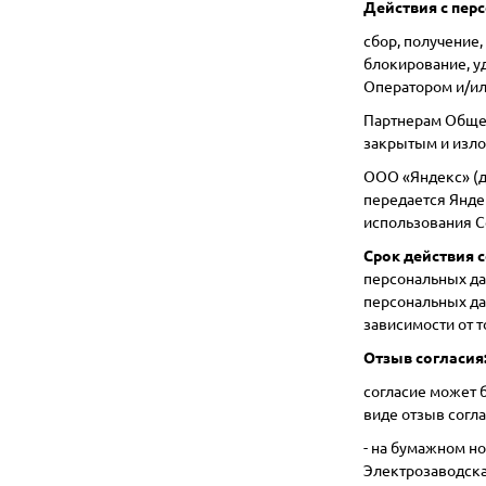
Действия с пер
сбор, получение,
блокирование, у
Оператором и/ил
Партнерам Общес
закрытым и изло
ООО «Яндекс» (да
передается Янде
использования С
Срок действия с
персональных дан
персональных да
зависимости от то
Отзыв согласия
согласие может 
виде отзыв согл
- на бумажном но
Электрозаводская