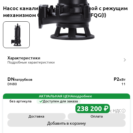
Насос канализационный погружной с режущим
механизмом CNP 80WQ35-40-11/EFQG(I)
Характеристики
Подробные характеристики
DN
P2
патрубков
кВт
DN80
11
АКТУАЛЬНАЯ ЦЕНА
подробнее
без артикула
Доступен для заказа
238 200 ₽
с НДС
Доставка
Оплата
Добавить в корзину
Запросить КП