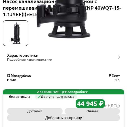
Насос канализационный погружной с
перемешивающим механизмом CNP 40WQ7-15-
1.1JYEF(I)+ELB40WQ
Характеристики
Подробные характеристики
DN
P2
патрубков
кВт
DN40
1.1
АКТУАЛЬНАЯ ЦЕНА
подробнее
без артикула
Доступен для заказа
44 945 ₽
с НДС
Доставка
Оплата
Добавить в корзину
Запросить КП