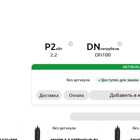
P2
DN
кВт
патрубков
2.2
DN100
АКТУАЛЬ
без артикула
Доступен для заказа
Добавить в 
Доставка
Оплата
без артикула
без
AC(I)+TOS-5
40WQ9-5-0.37EFW(I)+ELB40
50WQ