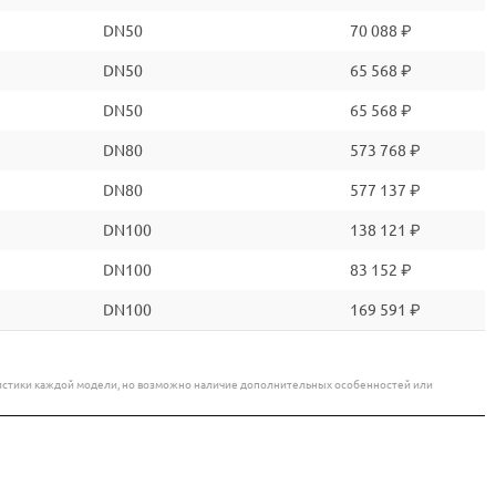
DN50
70 088 ₽
DN50
65 568 ₽
DN50
65 568 ₽
DN80
573 768 ₽
DN80
577 137 ₽
DN100
138 121 ₽
DN100
83 152 ₽
DN100
169 591 ₽
еристики каждой модели, но возможно наличие дополнительных особенностей или