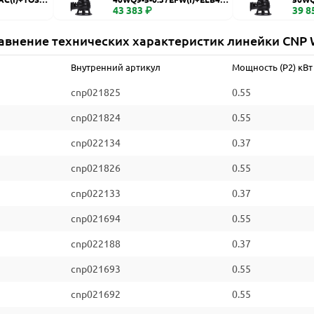
WQ
43 383 ₽
WQ
39 8
авнение технических характеристик линейки CNP
Внутренний артикул
Мощность (P2) кВт
cnp021825
0.55
cnp021824
0.55
cnp022134
0.37
cnp021826
0.55
cnp022133
0.37
cnp021694
0.55
cnp022188
0.37
cnp021693
0.55
cnp021692
0.55