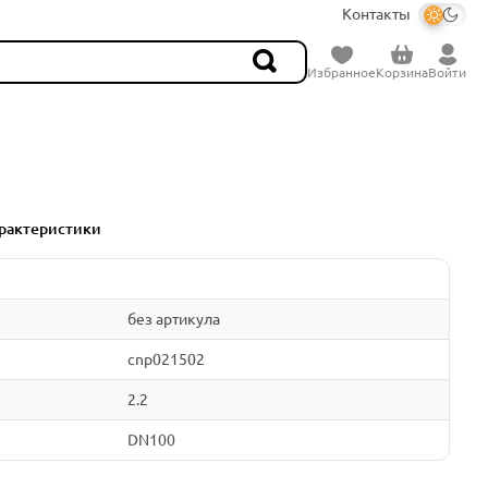
Контакты
Избранное
Корзина
Войти
рактеристики
без артикула
cnp021502
2.2
DN100