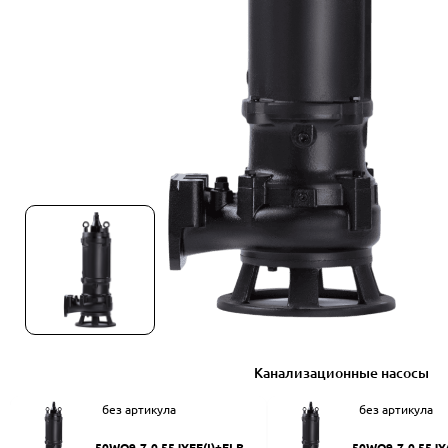
Канализационные насосы
без артикула
без артикула
50WQ9-7-0.55JYEF(I)+ELB50
50WQ9-7-0.55JY