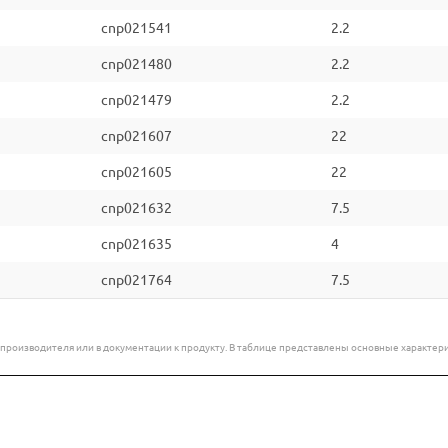
cnp021541
2.2
cnp021480
2.2
cnp021479
2.2
cnp021607
22
cnp021605
22
cnp021632
7.5
cnp021635
4
cnp021764
7.5
е производителя или в документации к продукту. В таблице представлены основные характ