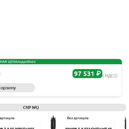
НАЯ ЦЕНА
подробнее
97 531 ₽
с НДС
корзину
Запросить КП
CNP WQ
 артикула
без артикула
9-7-0.55JYES(I)+HS50
40WQ9-5-0.37ACW(I)+WT-40