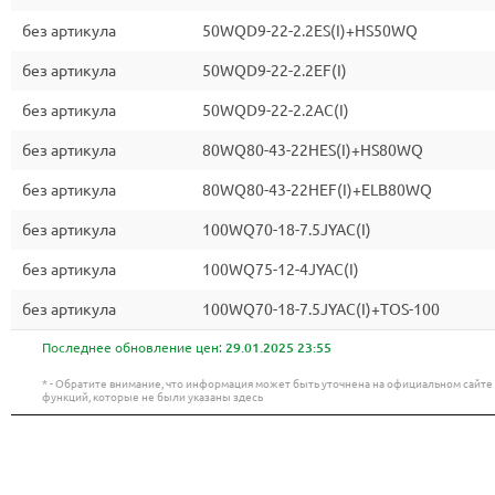
без артикула
50WQD9-22-2.2ES(I)+HS50WQ
без артикула
50WQD9-22-2.2EF(I)
без артикула
50WQD9-22-2.2AC(I)
без артикула
80WQ80-43-22HES(I)+HS80WQ
без артикула
80WQ80-43-22HEF(I)+ELB80WQ
без артикула
100WQ70-18-7.5JYAC(I)
без артикула
100WQ75-12-4JYAC(I)
без артикула
100WQ70-18-7.5JYAC(I)+TOS-100
Последнее обновление цен:
29.01.2025 23:55
* - Обратите внимание, что информация может быть уточнена на официальном сайт
функций, которые не были указаны здесь