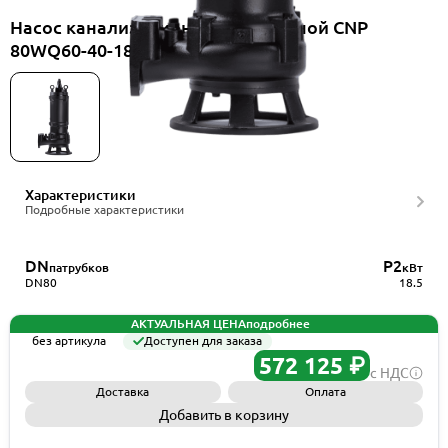
Насос канализационный погружной CNP
80WQ60-40-18.5HES(I)+HS80WQ
Характеристики
Подробные характеристики
DN
P2
патрубков
кВт
DN80
18.5
АКТУАЛЬНАЯ ЦЕНА
подробнее
без артикула
Доступен для заказа
572 125 ₽
с НДС
Доставка
Оплата
Добавить в корзину
Запросить КП